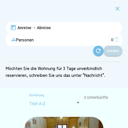
close
–
expand_less
Personen
people
expand_more
refresh
suchen
Möchten Sie die Wohnung für 3 Tage unverbindlich
reservieren, schreiben Sie uns das unter "Nachricht".
Sortierung
3
Unterkünfte
Titel A-Z