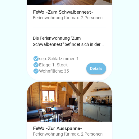
FeWo -Zum Schwalbennest-
Ferienwohnung für max. 2 Personen
Die Ferienwohnung "Zum
Schwalbennest" befindet sich in der 1.
Etage ist ca. 35 qm groß und bietet
Platz für 2 Personen - 1 Wohnzimmer
check_circle
sep. Schlafzimmer: 1
mit Küchenzeile und Sitzgelegenheit,
check_circle
Etage: 1. Stock
Details
Couch mit TV - Bad mit Dusche - 1
check_circle
Wohnfläche: 35
Schlafzimmer mit Doppelbett
FeWo -Zur Ausspanne-
Ferienwohnung für max. 2 Personen