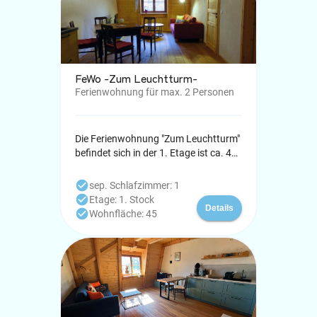
FeWo -Zum Leuchtturm-
Ferienwohnung für max. 2 Personen
Die Ferienwohnung "Zum Leuchtturm"
befindet sich in der 1. Etage ist ca. 45
qm groß und bietet Platz für 2
Personen - 1 Wohnzimmer mit
check_circle
sep. Schlafzimmer: 1
Küchenzeile und Sitzgelegenheit,
check_circle
Etage: 1. Stock
Details
Couch mit TV - Bad mit Dusche - 1
check_circle
Wohnfläche: 45
Schlafzimmer mit Doppelbett