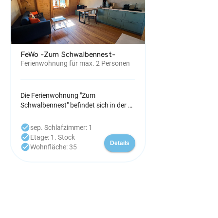
FeWo -Zum Schwalbennest-
Ferienwohnung für max. 2 Personen
Die Ferienwohnung "Zum
Schwalbennest" befindet sich in der 1.
Etage ist ca. 35 qm groß und bietet
Platz für 2 Personen - 1 Wohnzimmer
check_circle
sep. Schlafzimmer: 1
mit Küchenzeile und Sitzgelegenheit,
check_circle
Etage: 1. Stock
Details
Couch mit TV - Bad mit Dusche - 1
check_circle
Wohnfläche: 35
Schlafzimmer mit Doppelbett