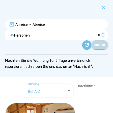
close
–
expand_less
Personen
people
expand_more
refresh
suchen
Möchten Sie die Wohnung für 3 Tage unverbindlich
reservieren, schreiben Sie uns das unter "Nachricht".
Sortierung
1
Unterkünfte
Titel A-Z