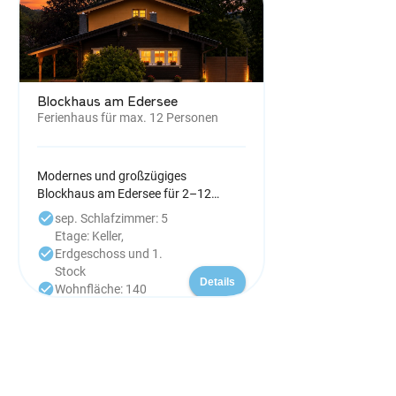
Blockhaus am Edersee
Ferienhaus für max. 12 Personen
Modernes und großzügiges
Blockhaus am Edersee für 2–12
Personen auf ca. 140 m² und drei
check_circle
sep. Schlafzimmer: 5
Etagen. 5 Schlafzimmer, 3
Etage: Keller,
Badezimmer, voll ausgestattete
check_circle
Erdgeschoss und 1.
Küche, gemütliches Wohnzimmer mit
Stock
Holzofen, Smart-TV & WLAN. Große
Details
check_circle
Wohnfläche: 140
Terrasse, Garten mit Grillplatz,
Carport für 3 Autos, kinderfreundlich,
Hunde willkommen