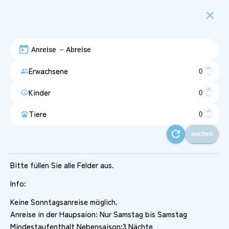
close
–
expand_less
Erwachsene
people
expand_more
expand_less
Kinder
child_care
expand_more
expand_less
Tiere
pets
expand_more
refresh
suchen
Bitte füllen Sie alle Felder aus.
Info:
Keine Sonntagsanreise möglich.
Anreise in der Haupsaion: Nur Samstag bis Samstag
Mindestaufenthalt Nebensaison:3 Nächte