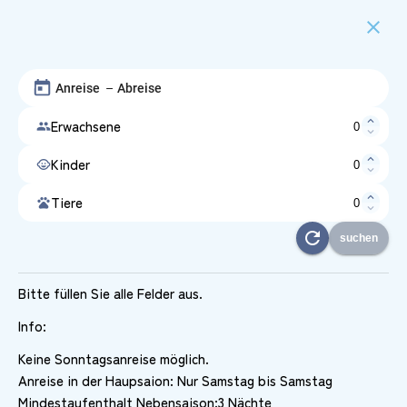
close
–
expand_less
Erwachsene
people
expand_more
expand_less
Kinder
child_care
expand_more
expand_less
Tiere
pets
expand_more
refresh
suchen
Bitte füllen Sie alle Felder aus.
Info:
Keine Sonntagsanreise möglich.
Anreise in der Haupsaion: Nur Samstag bis Samstag
Mindestaufenthalt Nebensaison:3 Nächte