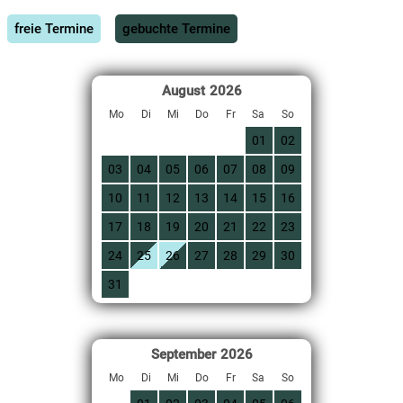
freie Termine
gebuchte Termine
August
2026
Mo
Di
Mi
Do
Fr
Sa
So
01
02
03
04
05
06
07
08
09
10
11
12
13
14
15
16
17
18
19
20
21
22
23
24
25
26
27
28
29
30
31
September
2026
Mo
Di
Mi
Do
Fr
Sa
So