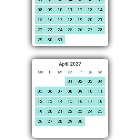
08
09
10
11
12
13
14
15
16
17
18
19
20
21
22
23
24
25
26
27
28
29
30
31
April
2027
Mo
Di
Mi
Do
Fr
Sa
So
01
02
03
04
05
06
07
08
09
10
11
12
13
14
15
16
17
18
19
20
21
22
23
24
25
26
27
28
29
30