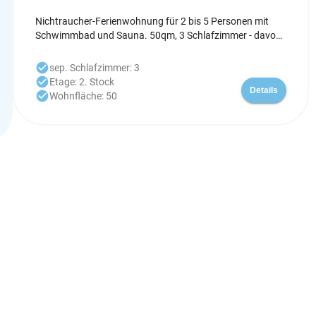
Nichtraucher-Ferienwohnung für 2 bis 5 Personen mit
Schwimmbad und Sauna. 50qm, 3 Schlafzimmer - davon
1 Wohnschlafraum mit freistehendem Doppelbett, 1
Einzelbett und 1 Etagenbett für Kinder (80x180), Küche,
check_circle
sep. Schlafzimmer: 3
Bad, 2 Trittbalkone.
check_circle
Etage: 2. Stock
Details
check_circle
Wohnfläche: 50