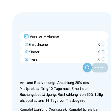
–
expand_less
Erwachsene
people
expand_more
expand_less
Kinder
child_care
expand_more
expand_less
Tiere
pets
expand_more
refresh
suchen
An- und Restzahlung: Anzahlung 20% des
Mietpreises fällig 10 Tage nach Erhalt der
Buchungsbestätigung. Restzahlung von 80% fällig
bis spätestens 14 Tage vor Mietbeginn.
Komplettzahlung (Vorkasse): Komplettpreis bei