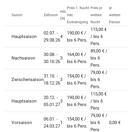
Preis 1. Nacht
Preis je
je
min.
Saison
Zeitraum
inkl.
weitere
weitere
ÜN
Endreinigung
Nacht
Person
115,00 €
02.07. -
190,00 € /
Hauptsaison
4
/ bis 6
29.08.26
bis 6 Pers.
Pers.
89,00 € /
30.08. -
164,00 € /
Nachsaison
3
bis 6
30.10.26
bis 6 Pers.
Pers.
79,00 € /
31.10. -
154,00 € /
Zwischensaison
3
bis 6
18.12.26
bis 6 Pers.
Pers.
115,00 €
20.12. -
190,00 € /
Hauptsaison
3
/ bis 6
05.01.27
bis 6 Pers.
Pers.
79,00 € /
06.01. -
154,00 € /
Vorsaison
1
bis 6
0,00 €
24.03.27
bis 6 Pers.
Pers.