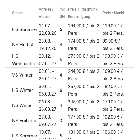
Anreise /
min.
Preis 1. Nacht inkl.
Saison
Preis / Nacht
Abreise
ÜN
Endreinigung
11.07. -
194,00 € / bis 2
119,00 € /
HS Sommer
5
22.08.26
Pers.
bis 2 Pers.
23.08. -
174,00 € / bis 2
99,00 € /
NS Herbst
4
19.12.26
Pers.
bis 2 Pers.
HS
20.12. -
273,90 € / bis 2
198,90 € /
6
Weihnachten
02.01.27
Pers.
bis 2 Pers.
03.01. -
244,00 € / bis 2
169,00 € /
VS Winter
4
29.01.27
Pers.
bis 2 Pers.
30.01. -
257,00 € / bis 2
182,00 € /
HS Winter
6
05.03.27
Pers.
bis 2 Pers.
06.03. -
245,00 € / bis 2
170,00 € /
NS Winter
4
26.03.27
Pers.
bis 2 Pers.
27.03. -
177,00 € / bis 2
102,00 € /
NS Frühjahr
3
09.07.27
Pers.
bis 2 Pers.
10.07. -
181,00 € / bis 2
106,00 € /
HS Sommer
5